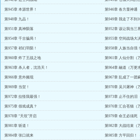
第945章 本源世界！
第946章 各方显神
第948章 九品！
第949章 我走了不到
第951章 真神陨落
第952章 该让我当
第954章 千古骗局！
第955章 空间战场
第957章 祁幻羽陨！
第958章 人族当自
第960章 炸了王战之地
第961章 人仙分割
第963章 杀人者，沈浩天！
第964章 融道（万更
第966章 意外频现
第967章 乱成了一
第969章 当贺！
第970章 吴川屠神
第972章 拉怪我最强！
第973章 止不住的
第975章 假戏成真？
第976章 汇合苍猫
第978章 “天坟”开启
第979章 命王必须
第981章 斩道！
第982章 大战结束
第984章 张口就来
第985章 方平回归