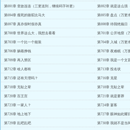
第691章 变故连连（三更送到，继续码字补更）
第692章 就是这么强
第694章 瘦死的骆驼比马大
第695章 盘点（万更
第697章 真亦假时假亦真
第698章 待我绝巅
第700章 世界这么大，我想去看看
第701章 公开地窟
第703章 一个比一个能装
第704章 入城（万更
第706章 躺着挣钱
第707章 夜难眠（
第709章 再入禁区
第710章 我是一个
第712章 啥人都有
第713章 投名状
第715章 还有天理吗？
第716章 克星
第718章 无耻之辈
第718章 无耻之辈
第720章 百王宫
第721章 就是要莽
第723章 一家人？
第724章 宴客
第726章 地上地下
第727章 眼神如此
第729章 乱吧乱吧
第730章 我就不是