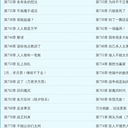
第732章 各有各的想法
第733章 为何不干
第735章 不疯魔不成活
第736章 只能装死
第738章 谁能超越？
第739章 转了一圈
第741章 人人都是方平
第742章 一场骗局
第744章 黎渚
第745章 我有很多
第746章 该给他点教训了
第748章 自己杀人
第750章 人人都有一笔账
第751章 做人不能
第753章 乱上加乱
第754章 都想当赢家
2月，求月票！继续干下去！
第756章 绝巅中的
第758章 迟了（万更求月票）
第759章 战争就是如
第762章 回归魔武
第763章 新魔武时代
第765章 各方应对（除夕快乐）
第766章 有我无敌！
第768章 反攻事宜
万分抱歉，说说更新
第770章 战王到来
第771章 两头为难
第773章 不能让你们太闲
第774章 富人不懂