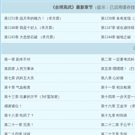
《全球高武》最新章节
（提示：已启用缓存
第1251章 战天帝的魄力！（求月票）
第1250章 各有发现
第1248章 我是个好人（求月票）
第1247章 谁在虐待
第1245章 大忽悠石破 （求月票）
第1244章 秘地之秘
第一章 剧本不对
第二章 一定要考武科
第四章 人穷万事休
第五章 嘿嘿嘿！（
第七章 武科五大关
第八章 心好痛
第十章 气血检查
第十一章 初次检测
第十三章 坑爹的方平（为F盟加更）
第十四章 一步天堂一
感谢诸位！
第十六章 王金洋 （
第十八章 吃药了？
第十九章 时间表
第二十一章 完美！
第二十二章 不公平
第二十四章 试探
第二十五章 安排