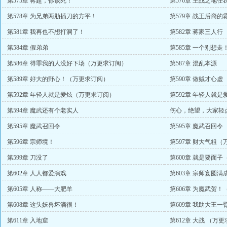
第575章 蒋超，你该死！
第576章 王战之地
第578章 为兄弟两肋插刀的方平！
第579章 战王后裔
第581章 我再也不想打洞了！
第582章 蒋家三人行
第584章 假弟弟
第585章 一个别想走
第586章 得罪我的人没好下场（万更求订阅）
第587章 混乱本源
第589章 好大的野心！（万更求订阅）
第590章 做贼才心
第592章 年轻人就是爱炫（万更求订阅）
第592章 年轻人就
第594章 魔武还有个老实人
伤心，绝望，大家轻
第595章 魔武召回令
第595章 魔武召回令
第596章 宗师境！
第597章 财大气粗
第599章 刀没了
第600章 就是要面
第602章 人人都爱演戏
第603章 宗师宴圆
第605章 人称——大肥羊
第606章 为魔武贺
第608章 这头妖兽坏滴很！
第609章 我助大王
第611章 入地窟
第612章 大战 （万