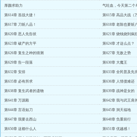
厚颜求助力
气吐血，今天第二个
第614章 首战大捷！
第615章 高品大战
第617章 刀斩八品！
第618章 老陈也要斩
第620章 恶人先告状
第621章 烧钱烧到疯
第623章 破产的方平
第624章 才这么点？
第626章 复生之种的猜测
第627章 无敌之势
第629章 告一段落
第630章 大魔王
第632章 安排
第633章 全民普及先
第635章 必有所求
第636章 人情债难还
第638章 复生武者的遗物
第639章 战神是女的
第641章 万源殿
第642章 我与武王肩
第644章 言语如刀
第645章 洞天福地
第647章 我要去西山
第648章 负重前行
第650章 这都什么人
第651章 优越感！