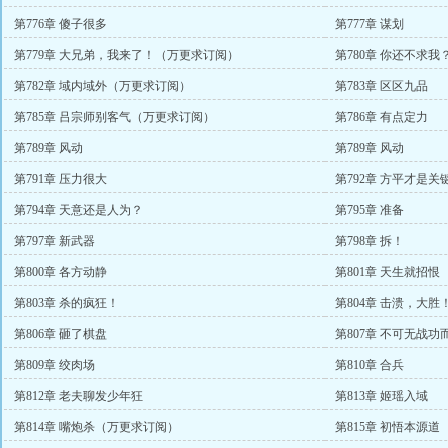
第776章 傻子很多
第777章 谋划
第779章 大兄弟，我来了！（万更求订阅）
第780章 你还不求我
第782章 域内域外（万更求订阅）
第783章 区区九品
第785章 吕宗师别客气（万更求订阅）
第786章 有点定力
第789章 风动
第789章 风动
第791章 压力很大
第792章 方平才是关
第794章 天意还是人为？
第795章 准备
第797章 新武器
第798章 拆！
第800章 各方动静
第801章 天生就招恨
第803章 杀的疯狂！
第804章 击溃，大胜
第806章 砸了棋盘
第807章 不可无战功
第809章 绞肉场
第810章 合兵
第812章 老夫聊发少年狂
第813章 姬瑶入域
第814章 嘴炮杀（万更求订阅）
第815章 初悟本源道