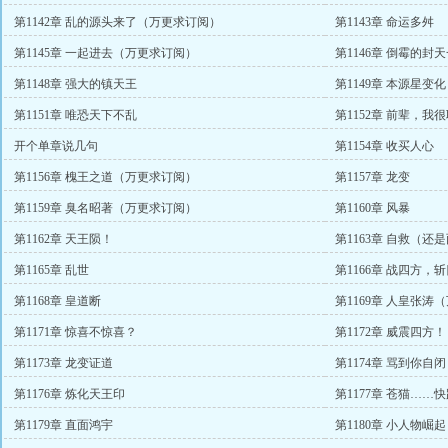
第1142章 乱的源头来了（万更求订阅）
第1143章 命运多舛
第1145章 一起进去（万更求订阅）
第1146章 倒霉的封
第1148章 强大的镇天王
第1149章 本源星变化
第1151章 唯恐天下不乱
第1152章 前辈，我
开个单章说几句
第1154章 收买人心
第1156章 槐王之道（万更求订阅）
第1157章 龙变
第1159章 臭名昭著（万更求订阅）
第1160章 风暴
第1162章 天王陨！
第1163章 自救（还
第1165章 乱世
第1166章 战四方
第1168章 皇道断
第1169章 人皇张涛
第1171章 惊喜不惊喜？
第1172章 威震四方
第1173章 龙变证道
第1174章 骂到你自闭
第1176章 炼化天王印
第1177章 苍猫……
第1179章 直面鸿宇
第1180章 小人物崛