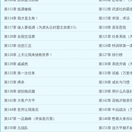
第108章 以杀敌为目标
第109章 还有谁！
第111章 低调修炼
第112章 武道社的霸
第114章 我才是主角！
第115章 求强，求活
第117章 做人要低调（为虎头尘封盟主加更1/3）
第118章 居安思危
第120章 全国交流赛
第121章 任务系统（
第123章 信息汇总
第124章 特训班第一
第126章 上天让我来拯救世界！
第127章 排行榜
第129章 戚戚然
第130章 系统升级（
第132章 第一次任务
第133章 试炼（万更
第135章 搏杀
第136章 成长与习惯
第138章 就怕拖后腿
第139章 用什么兵
第141章 大客户方平
第142章 花钱才能
第144章 贫穷让我落后
第145章 中品战法
第147章 一品巅峰（求保底月票）
第148章 憋着火拿
第150章 主战队
第151章 连方平都不