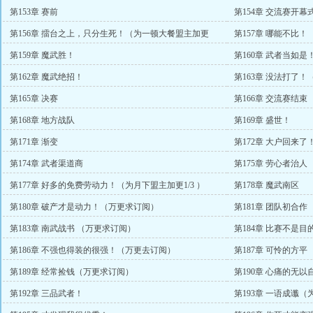
第153章 赛前
第154章 交流赛开幕
第156章 擂台之上，只分生死！（为一顿大餐盟主加更
第157章 哪能不比！
1/3）
第159章 魔武胜！
第160章 武者当如是
第162章 魔武绝招！
第163章 没法打了
第165章 决赛
第166章 交流赛结束
第168章 地方战队
第169章 盛世！
第171章 渐变
第172章 大户回来了
第174章 武者渠道商
第175章 劳心者治人
第177章 好多的免费劳动力！（为月下盟主加更1/3 ）
第178章 魔武南区
第180章 破产才是动力！（万更求订阅）
第181章 团队初合作
第183章 南武战书 （万更求订阅）
第184章 比赛不是目
第186章 不强也得装的很强！（万更去订阅）
第187章 可怜的方平
第189章 经常捡钱（万更求订阅）
第190章 心痛的无以
第192章 三品武者！
第193章 一语成谶（