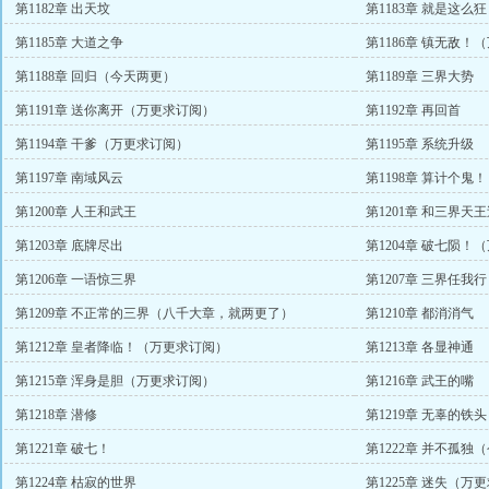
第1182章 出天坟
第1183章 就是这
第1185章 大道之争
第1186章 镇无敌！
第1188章 回归（今天两更）
第1189章 三界大势
第1191章 送你离开（万更求订阅）
第1192章 再回首
第1194章 干爹（万更求订阅）
第1195章 系统升级
第1197章 南域风云
第1198章 算计个鬼！
第1200章 人王和武王
第1201章 和三界天
第1203章 底牌尽出
第1204章 破七陨！
第1206章 一语惊三界
第1207章 三界任我
第1209章 不正常的三界（八千大章，就两更了）
第1210章 都消消气
第1212章 皇者降临！（万更求订阅）
第1213章 各显神通
第1215章 浑身是胆（万更求订阅）
第1216章 武王的嘴
第1218章 潜修
第1219章 无辜的铁头
第1221章 破七！
第1222章 并不孤独
第1224章 枯寂的世界
第1225章 迷失（万