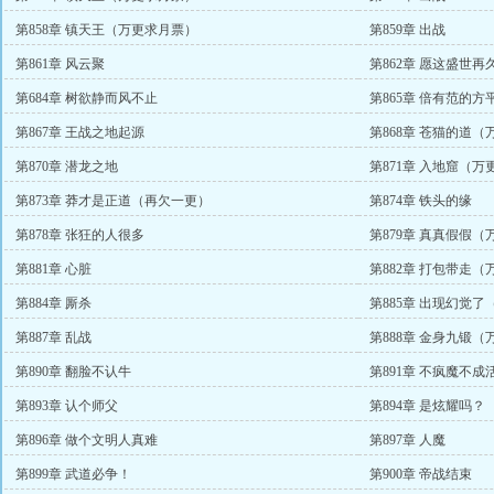
第858章 镇天王（万更求月票）
第859章 出战
第861章 风云聚
第862章 愿这盛世
第684章 树欲静而风不止
第865章 倍有范的
第867章 王战之地起源
第868章 苍猫的道
第870章 潜龙之地
第871章 入地窟（
第873章 莽才是正道（再欠一更）
第874章 铁头的缘
第878章 张狂的人很多
第879章 真真假假
第881章 心脏
第882章 打包带走
第884章 厮杀
第885章 出现幻觉
第887章 乱战
第888章 金身九锻
第890章 翻脸不认牛
第891章 不疯魔不
第893章 认个师父
第894章 是炫耀吗？
第896章 做个文明人真难
第897章 人魔
第899章 武道必争！
第900章 帝战结束