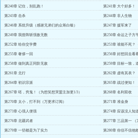
第240章 记住，别乱跑！
第241章 大个好多！
第243章 击杀
第244章 非人生物
第246章 系统升级（感谢兄弟们的众筹白银）
第247章 援军来了
第249章 我曾阵斩强敌无数
第250章 命运之子
第252章 给你交学费
第253章 谁能不死
第255章 奢侈一回
第256章 好想回去
第258章 做到真正同阶无敌
第259章 目标一致，
第261章 北行
第262章 虚有其表？
第264章 初识宗派
第265章 战过便知！
第267章 呸，穷鬼！（为想笑想哭盟主加更1/3）
第268章 名利双收
第270章 太小，打不到（万更求订阅）
第271章 准金身
第273章 心强人便强
第274章 应该没人
2/3）
第276章 北疆武者
第277章 三品第一 
第279章 一切都是为了实力
第280章 你信不信