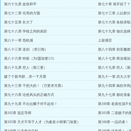
第六十九章 血色和平
第七十章 谁开挂了？
第七十二章 坑哥的方圆
第七十三章 人以群分
第七十五章 长大了
第七十六章 各校录取
第七十八章 学校之间的差距
第七十九章 做出选择
第八十一章 危机感
上架感言
第八十三章 送别 （求订阅）
第八十四章 初至魔都
第八十六章 特权（为f盟加更1/3）
第八十七章 商业规划
第八十九章 挖人（第三更）
第八十九章 挖人（第
建了个新书群，求一下月票
第九十一章 武大入学
第九十三章 干把大的！（万更求月票）
第九十四章 疯狂作
第九十六章 论抢风头的正确方式
第九十七章 都在准
第九十九章 不出幺蛾子对不起你！
第100章 老鼎也顶
吗？）
第102章 选定导师
第103章 二道贩子的
第105章 天才不等于人才（为秦皇小韬掌门加更）
第106章 一品武者！