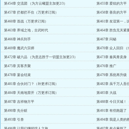
第454章 交流团 （为方云曦盟主加更2/3）
第455章 爱炫的方平
第457章 拦都拦不住（万更求订阅）
第458章 善良的方平
第460章 首战（万更求订阅）
第461章 友谊第一，
第463章 界域之地，古武时代
第464章 胜负无关
3/3）
第466章 神兵到手
第467章 问秘
第469章 魔武六宗师
第470章 众人回归 
第472章 破六品 （为意志胜于一切盟主加更2/3）
第473章 秦凤青卖身
第475章 宾客齐聚
第476章 推广
第478章 宴会结束
第479章 系统再升级
第481章 合伙封门？（补更求订阅）
第482章 虽千万人吾
第484章 天南地窟开（万更求订阅）
第485章 大战
第487章 吉祥物方平
第488章 今日灭城！
第490章 先分赃
第491章 有些跑题了
第493章 引兽
第494章 我是人类的
第496章 让我们继续找人之旅
第497章 有点麻烦了