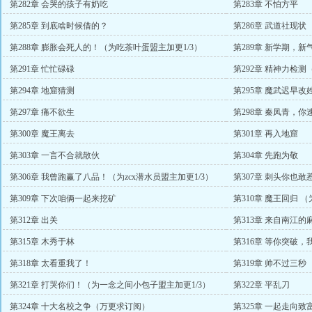
第282章 会哭的孩子有奶吃
第283章 不怕方平
第285章 到底啥时候借的？
第286章 武道社现状
第288章 膨胀会死人的！（为吃茶叶蛋盟主加更1/3）
第289章 新学期，新
第291章 忙忙碌碌
第292章 精神力检测
第294章 地窟猜测
第295章 魔武迟早
第297章 痛不欲生
第298章 秦凤青，
第300章 魔王离去
第301章 再入地窟
第303章 一言不合就散伙
第304章 先跑为敬
第306章 我曾跑赢了八品！（为zcx潜水员盟主加更1/3）
第307章 刺头你也敢
第309章 下次咱俩一起来挖矿
第310章 魔王回归 （
第312章 出关
第313章 来自南江
第315章 木秀于林
第316章 等你突破
第318章 太看重我了！
第319章 帅不过三秒
第321章 打哭你们！（为一念之间小包子盟主加更1/3）
第322章 平乱刀
第324章 十大名校之争（万更求订阅）
第325章 一起走向致