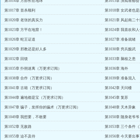
第1014章 方部长在地球
第1015章 演戏谁都会
第1017章 首杀顺利
第1018章 女武者也
第1020章 老张的真实力
第1021章 风起南二
第1023章 方平在地窟！
第1024章 我喜欢和
第1026章 蛇王证道
第1027章 准备就绪
第1029章 邪教还是好人多
第1030章 穷兵黩武
第1032章 回馈
第1033章 脑核之患
第1035章 扑朔迷离（万更求订阅）
第1036章 海外
第1038章 合作（万更求订阅）
第1039章 准备混入
第1041章 古籍（万更求订阅）
第1042章 天问楼
第1044章 遍地都是宝（万更求订阅）
第1045章 复苏
第1047章 骗子，发挥你的骗术（万更求订阅）
第1048章 天木异象
第1049章 我想要，不敢要
第1050章 随身老爷
第1052章 无敌路
第1053章 三个条件
第1055章 迫不及待
第1056章 今天要