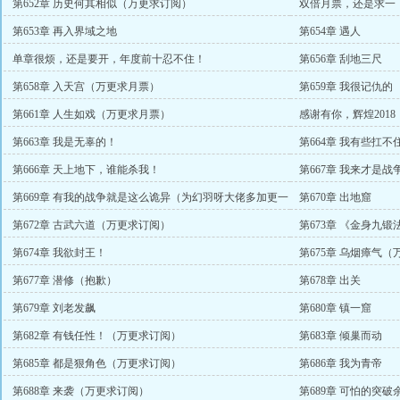
第652章 历史何其相似（万更求订阅）
双倍月票，还是求一
第653章 再入界域之地
第654章 遇人
单章很烦，还是要开，年度前十忍不住！
第656章 刮地三尺
第658章 入天宫（万更求月票）
第659章 我很记仇的
第661章 人生如戏（万更求月票）
感谢有你，辉煌2018
第663章 我是无辜的！
第664章 我有些扛
第666章 天上地下，谁能杀我！
第667章 我来才是
第669章 有我的战争就是这么诡异（为幻羽呀大佬多加更一
第670章 出地窟
章）
第672章 古武六道（万更求订阅）
第673章 《金身九锻
第674章 我欲封王！
第675章 乌烟瘴气
第677章 潜修（抱歉）
第678章 出关
第679章 刘老发飙
第680章 镇一窟
第682章 有钱任性！（万更求订阅）
第683章 倾巢而动
第685章 都是狠角色（万更求订阅）
第686章 我为青帝
第688章 来袭（万更求订阅）
第689章 可怕的突破