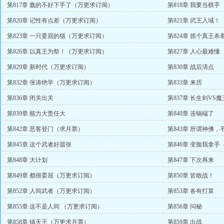
第817章 蠢的不好下手了（万更求订阅）
第818章 我要当棋手
第820章 记性有点差（万更求订阅）
第821章 武王入域！
第823章 一只委屈的猫（万更求订阅）
第824章 抓个真王杀
第826章 以真王为祭！（万更求订阅）
第827章 人心最难懂
第829章 新时代（万更求订阅）
第830章 战后清点
第832章 张涛绝学（万更求订阅）
第833章 来历
第836章 闭关出关
第837章 长生剑VS魔
第839章 能力大责任大
第840章 连锅端了
第842章 恶客登门（求月票）
第843章 所谓神佛，
第845章 这个武者好嚣张
第846章 变脸我拿
第848章 大计划
第847章 下次再来
第849章 都很委屈（万更求订阅）
第850章 皆敢战！
第852章 人间武者（万更求订阅）
第853章 各有打算
第855章 这不是人间 （万更求订阅）
第856章 问秘
第858章 镇天王（万更求月票）
第859章 出战