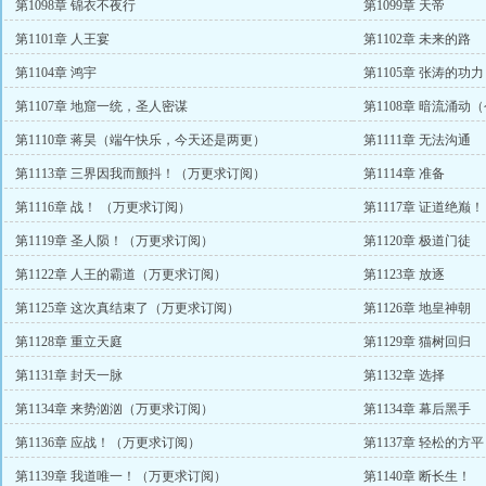
第1098章 锦衣不夜行
第1099章 天帝
第1101章 人王宴
第1102章 未来的路
第1104章 鸿宇
第1105章 张涛的功力
第1107章 地窟一统，圣人密谋
第1108章 暗流涌动
第1110章 蒋昊（端午快乐，今天还是两更）
第1111章 无法沟通
第1113章 三界因我而颤抖！（万更求订阅）
第1114章 准备
第1116章 战！ （万更求订阅）
第1117章 证道绝巅！
第1119章 圣人陨！（万更求订阅）
第1120章 极道门徒
第1122章 人王的霸道（万更求订阅）
第1123章 放逐
第1125章 这次真结束了（万更求订阅）
第1126章 地皇神朝
第1128章 重立天庭
第1129章 猫树回归
第1131章 封天一脉
第1132章 选择
第1134章 来势汹汹（万更求订阅）
第1134章 幕后黑手
第1136章 应战！（万更求订阅）
第1137章 轻松的方平
第1139章 我道唯一！（万更求订阅）
第1140章 断长生！