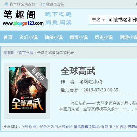
将本站设为首页
收藏笔趣阁
书名
首页
玄幻小说
仙侠小说
都市小说
历史小说
网游小
笔趣阁
>
都市言情
> 全球高武最新章节列表
全球高武
作 者：老鹰吃小鸡
最后更新：2019-07-30 06:35
今日头条——“大马宗师突破九品，征战
神宝刀未老，全球宗师榜再入前十！”“……
推荐阅读：
乡野欲潮：绝色村嫂的泛滥春情
情欲超市
彯飘欲仙
制服下的诱惑
纯肉