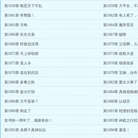
第1058章 唯恐天下不乱
第1059章 方平在
第1061章 帝尊陨！
第1062章 有人死
第1063章 天狗
第1064章 魔帝背后
第1066章 长生古泉
第1067章 破阵
第1069章 怀疑也没用
第1070章 父皇啊，
第1072章 天上掉馅饼
第1073章 收取大道
第1075章 圣人令
第1076章 祸害很多
第1078章 道在初武后
第1079章 宝物，合作
第1080章 多事之秋
第1082章 要出大事
第1083章 趁火打劫
第1084章 真疯假疯
第1086章 方平是谁？
第1088章 认祖宗
第1090章 狗走了
第1091章 绝望的苍猫
发书快一周年了，感谢有你！
第1093章 神庭之行
第1095章 杀两个真神玩玩
第1096章 屠圣！