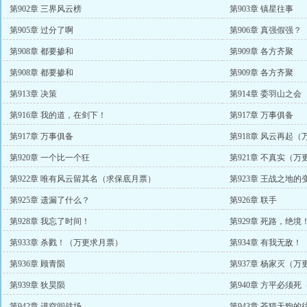
第902章 三界风云榜
第903章 镇星往事
第905章 过分了啊
第906章 真强假强？
第908章 都要掺和
第909章 各方齐聚
第908章 都要掺和
第909章 各方齐聚
第913章 决策
第914章 委羽山之会
第916章 我的道，在剑下！
第917章 万事俱备
第917章 万事俱备
第918章 风云再起
第920章 一个比一个狂
第921章 不真实（
第922章 唯有风云留其名（求保底月票）
第923章 王战之地的
第925章 遗漏了什么？
第926章 联手
第928章 我忘了时间！
第929章 死路，绝境
第933章 杀戮！（万更求月票）
第934章 有我无敌！
第936章 顾青陨
第937章 杨家灭（
第939章 狄昊陨
第940章 方平必须
第942章 进空间战场
第943章 苍猫天狗