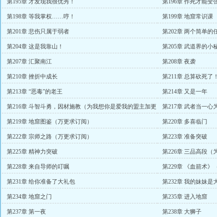
第195章 才发现我很优秀！
第196章 作死才能
第198章 等我掌权……哼！
第199章 地窟常识课
第201章 悲伤只属于弱者
第202章 两个简单的
第204章 这是我靠山！
第205章 武道界的小
第207章 汇聚南江
第208章 夜袭
第210章 挫折中成长
第211章 总算砍死了
第213章 “恶毒”的老王
第214章 又是一年
第216章 斗智斗勇，因材施教（为我想你是爱我的盟主加更
第217章 武者当一心
2/3）
第219章 地窟图鉴（万更求订阅）
第220章 多喜临门
第222章 宗师之路（万更求订阅）
第223章 准备突破
第225章 精神力突破
第226章 三品高段（
第228章 来自导师的叮嘱
第229章 《血箭术
第231章 给你准备了大礼包
第232章 我的妹妹
第234章 地窟之门
第235章 进入地窟
第237章 第一夜
第238章 大狮子