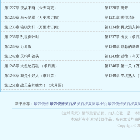
第1227章 变故不断（今天两更）
第1228章 离开
第1230章 乌云笼罩（万更求订阅）
第1231章 哪得清闲
第1233章 狼狈为奸（万更求订阅）
第1234章 再次混入
第1236章 乱世倒计时
第1237章 出发（求
第1239章 万界殿
第1240章 熟悉的味道
第1242章 天狗和铁头
第1243章 过往（今
第1245章 大忽悠石破 （求月票）
第1246章 第一关（
第1248章 我是个好人（求月票）
第1249章 专坑熟人
第1251章 战天帝的魄力！（求月票）
新书推荐：
最强傻婿
最强傻婿吴百岁
吴百岁夏沫寒小说
最强傻婿吴百岁夏
《全球高武》情节跌宕起伏、扣人心弦，是一本
本站所有小说为转载作品，所有章节均由
Copyright © 