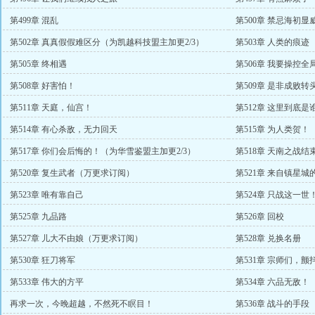
第499章 混乱
第500章 禁忌海初显
第502章 真真假假难区分（为凯越科技盟主加更2/3）
第503章 人类的痕迹
第505章 终相遇
第506章 我要操控全
第508章 好害怕！
第509章 是非成败转
第511章 天庭，仙宫！
第512章 这里到底是
第514章 有心杀敌，无力回天
第515章 为人类贺！
第517章 你们会后悔的！（为华雪鉴盟主加更2/3）
第518章 天南之战结
第520章 复生武者（万更求订阅）
第521章 来自镇星
第523章 唯有靠自己
第524章 只战这一
第525章 九品路
第526章 回校
第527章 儿大不由娘（万更求订阅）
第528章 兑换名册
第530章 狂刀将军
第531章 宗师们，
第533章 伟大的方平
第534章 六品无敌！
再求一次，今晚超越，不然死不瞑目！
第536章 战斗的手段