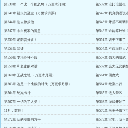
第538章 一个比一个能忽悠（万更求订阅）
第539章 谁比谁嚣张
第541章 错失的至宝（万更求月票）
第542章 我真的没说
第544章 别去撩拨他
第545章 矛盾不可
第547章 来自杨家的善意
第548章 谁能算计谁
第550章 老阴货好多！
第551章 该干正事了
第553章 暴徒
第554章 不战而屈人
第556章 专治各种不服
第557章 强大的魔
第558章 和老张的对话
第559章 庞大无比的
第560章 王战之地 （万更求月票）
第561章 回魔武
第563章 这是一个比狠的时代（万更求月票）
第564章 绝巅出行
第564章 绝巅出行
第565章 进入禁区
第567章 一切为了人类！
第568章 游戏开始了
11月，辉煌！
第570章 向王子殿下
第572章 活的凄惨的方平
第573章 宝地，我不