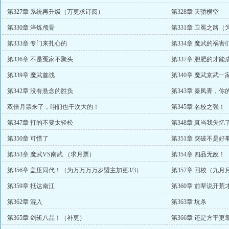
第327章 系统再升级（万更求订阅）
第328章 天骄横空
第330章 淬炼颅骨
第331章 卫冕之路（
第333章 专门来扎心的
第334章 魔武的祸
第336章 不是冤家不聚头
第337章 胆肥的才能
第339章 魔武首战
第340章 魔武京武一
第342章 没有悬念的胜负
第343章 秦凤青，
双倍月票来了，咱们也干次大的！
第345章 名校之强！
第347章 打的不要太轻松
第348章 真当我失忆
第350章 可惜了
第351章 突破不是好
第353章 魔武VS南武 （求月票）
第354章 四品无敌！
第356章 盖压同代！（为万万万万岁盟主加更3/3）
第357章 回校（九
第359章 抵达南江
第360章 前辈说开
更1/3）
第362章 混入
第363章 坑杀
第365章 剑斩八品！（补更）
第366章 还是方平