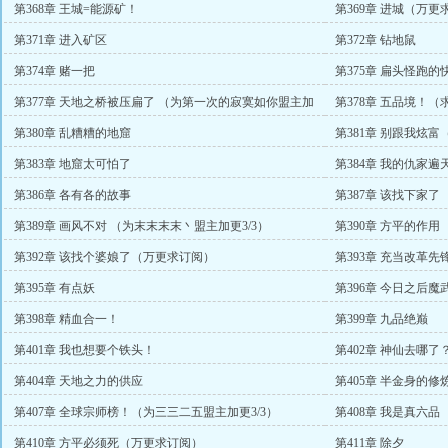
第368章 王城=能源矿！
第369章 进城（万更
第371章 进入矿区
第372章 钻地鼠
第374章 赌一把
第375章 扁头怪跑的
第377章 天地之桥被压扁了 （为第一次的寂寞如你盟主加
第378章 五品境！（
更3/3）
第380章 乱糟糟的地窟
第381章 别跟我炫富
第383章 地窟太可怕了
第384章 我的仇家遍
第386章 各有各的故事
第387章 该找下家了
第389章 画风不对 （为末末末末丶盟主加更3/3）
第390章 方平的作用
第392章 该找个婆娘了（万更求订阅）
第393章 充当改革先
第395章 有点妖
第396章 今日之后
第398章 精血合一！
第399章 九品绝巅
第401章 我也想要个铁头！
第402章 神仙去哪了
第404章 天地之力的供应
第405章 半金身的修
第407章 全球宗师榜！（为三三二五盟主加更3/3）
第408章 我是真六品
第410章 方平必须死（万更求订阅）
第411章 除夕