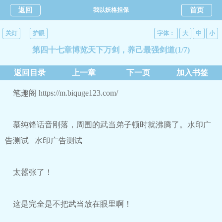
返回
我以妖格担保
首页
关灯
护眼
字体：
大
中
小
第四十七章博览天下万剑，养己最强剑道(1/7)
返回目录
上一章
下一页
加入书签
笔趣阁 https://m.biquge123.com/
慕纯锋话音刚落，周围的武当弟子顿时就沸腾了。水印广
告测试 水印广告测试
太嚣张了！
这是完全是不把武当放在眼里啊！