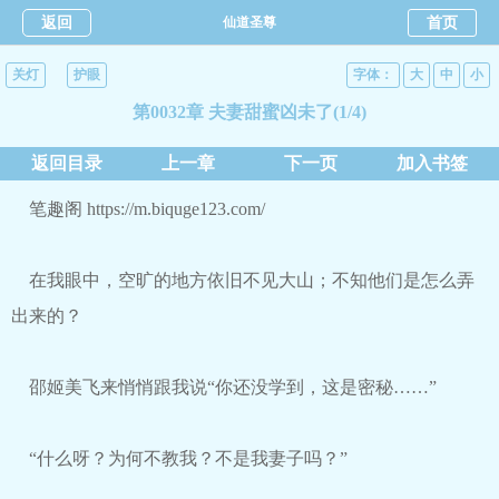
返回
仙道圣尊
首页
关灯
护眼
字体：
大
中
小
第0032章 夫妻甜蜜凶未了(1/4)
返回目录
上一章
下一页
加入书签
笔趣阁 https://m.biquge123.com/
在我眼中，空旷的地方依旧不见大山；不知他们是怎么弄
出来的？
邵姬美飞来悄悄跟我说“你还没学到，这是密秘……”
“什么呀？为何不教我？不是我妻子吗？”