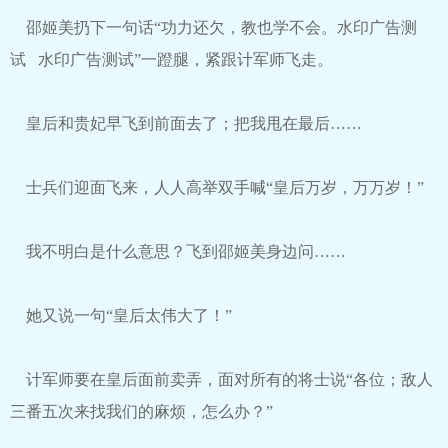
邵姬美扔下一句话“功力还欠，教也学不会。水印广告测
试 水印广告测试”一蹬腿，紧跟计军师飞走。
皇后和贵妃早飞到前面去了；把我甩在最后……
士兵们迎面飞来，人人高举双手喊“皇后万岁，万万岁！”
我不明白是什么意思？飞到邵姬美身边问……
她又说一句“皇后太伟大了！”
计军师要在皇后面前卖弄，面对所有的将士说“各位；敌人
三番五次来找我们的麻烦，怎么办？”