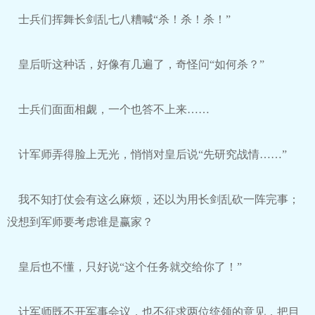
士兵们挥舞长剑乱七八糟喊“杀！杀！杀！”
皇后听这种话，好像有几遍了，奇怪问“如何杀？”
士兵们面面相觑，一个也答不上来……
计军师弄得脸上无光，悄悄对皇后说“先研究战情……”
我不知打仗会有这么麻烦，还以为用长剑乱砍一阵完事；
没想到军师要考虑谁是赢家？
皇后也不懂，只好说“这个任务就交给你了！”
计军师既不开军事会议，也不征求两位统领的意见，把目