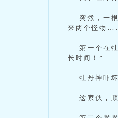
突然，一根粘
来两个怪物…
第一个在牡丹
长时间！”
牡丹神吓坏了
这家伙，顺
第二个紧紧