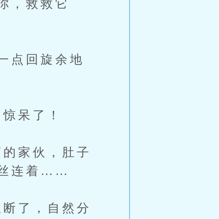
你，救救它
一点回旋余地
惊呆了！
的家伙，肚子
丝连着……
断了，自然分