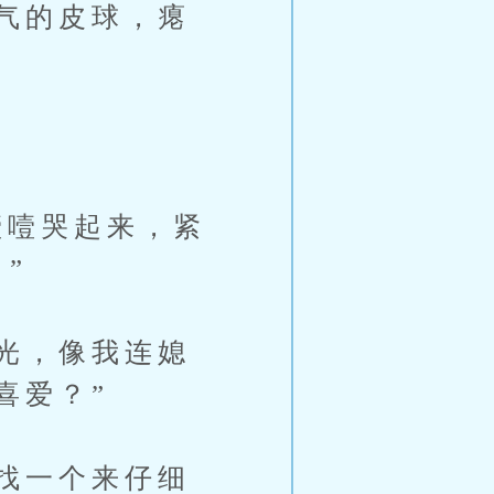
气的皮球，瘪
噎哭起来，紧
”
光，像我连媳
喜爱？”
找一个来仔细