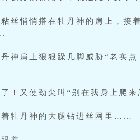
丝悄悄搭在牡丹神的肩上，接着
…
神肩上狠狠跺几脚威胁“老实点
！又使劲尖叫“别在我身上爬来
着牡丹神的大腿钻进丝网里……
跟着……