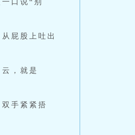
一口说“别
从屁股上吐出
云，就是
双手紧紧捂