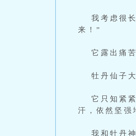
我考虑很长时
来！”
它露出痛苦
牡丹仙子大声
它只知紧紧捂
汗，依然坚强
我和牡丹神