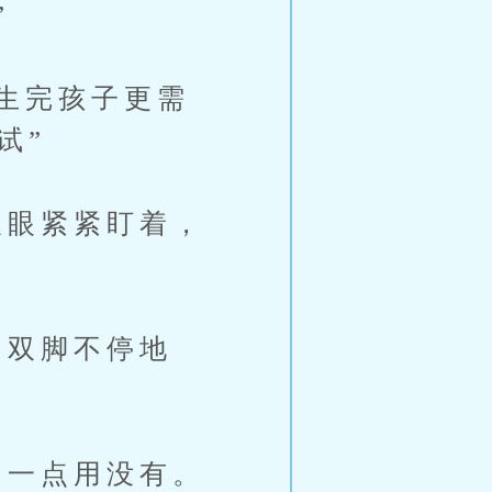
”
生完孩子更需
试”
眼紧紧盯着，
双脚不停地
一点用没有。