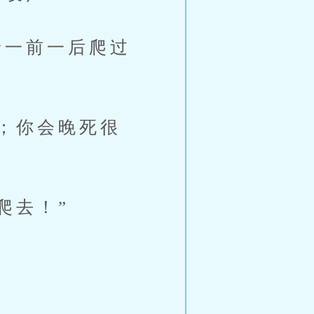
一前一后爬过
；你会晚死很
爬去！”