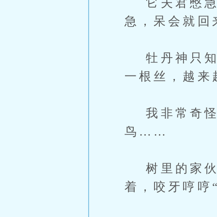
它夫君憋急了
急，呆会就回
牡丹神只知拼
一根丝，越来
我非常奇怪
鸟……
树里的家伙
着，咬牙哼哼