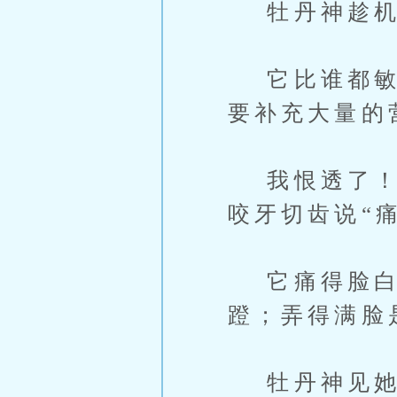
牡丹神趁机喊
它比谁都敏感
要补充大量的
我恨透了！怎
咬牙切齿说“
它痛得脸白
蹬；弄得满脸
牡丹神见她说