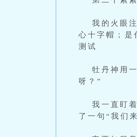
我的火眼注意
心十字帽；是
测试
牡丹神用一双
呀？”
我一直盯着，
了一句“我们