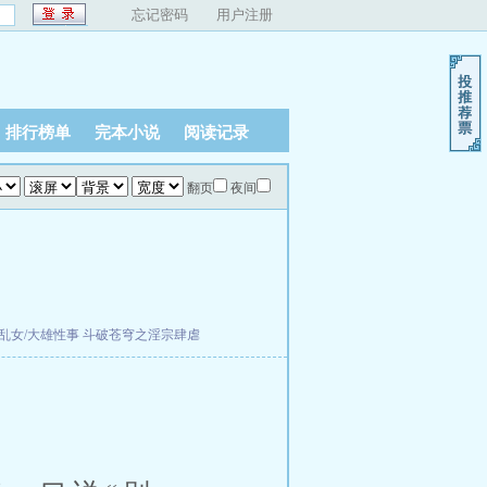
忘记密码
用户注册
排行榜单
完本小说
阅读记录
翻页
夜间
乱女/大雄性事
斗破苍穹之淫宗肆虐