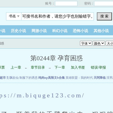
账号：
密码：
搜 索
书名
小说
历史小说
网游小说
科幻小说
恐怖小说
其他小说
困惑
第0244章 孕育困惑
荐票
上一章
章节目录
下一章
加入书签
错误/举报
←
→
超市
彯飘欲仙
制服下的诱惑
纯肉np高辣文h合集
英雄联盟：我的时代
天阿降临
淫男
tps://m.biquge123.com/