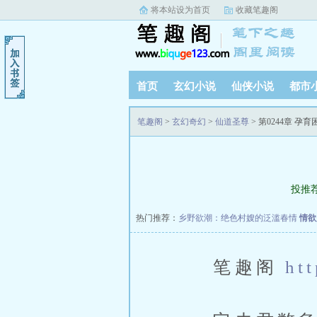
将本站设为首页
收藏笔趣阁
首页
玄幻小说
仙侠小说
都市
笔趣阁
>
玄幻奇幻
>
仙道圣尊
> 第0244章 孕育
投推
热门推荐：
乡野欲潮：绝色村嫂的泛滥春情
情欲
笔趣阁
ht