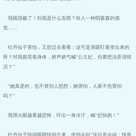
我困惑极了！到底是什么东西？给人一种阴森森的感
觉……
牡丹仙子害怕，又想过去看看；这可是亲眼盯着变出来的
呀？对我摇晃着身体，娇声娇气喊“公主妃，你要想法弄清情
况？”
“她真是的，也不替别人想想；她害怕，人家不也害怕
吗？”
我用火眼越看越恐怖，吓出一身冷汗，喊“赶快跑！”
牡丹仙子惊得眼睛快鼓出来，使劲尖叫“这玩意会动；快靠