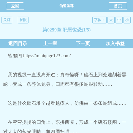
返回
仙道圣尊
首页
关灯
护眼
字体：
大
中
小
第0259章 邪恶惊恐(1/5)
返回目录
上一章
下一页
加入书签
笔趣阁 https://m.biquge123.com/
我的视线一直没离开过；真奇怪呀！礁石上到处雕刻着黑
蛇，变成一条整体龙身，四周都有很多蛇眼转动……
这是什么礁石堆？越看越瘆人，仿佛由一条条蛇组成……
在弯弯拐拐的四角上，东拼西凑，形成一个礁石楼阁，一
对大大的蓝光眼睛，向四周扫瞄……