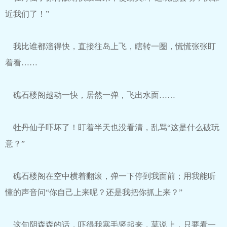
近我们了！”
我比谁都溜得快，直接往岛上飞，瞎转一圈，慌慌张张盯
着看……
礁石楼阁越动一快，居然一弹，飞出水面……
牡丹仙子吓坏了！盯着半天也没看清，乱骂“这是什么破玩
意？”
礁石楼阁在空中横着翻滚，弹一下停到我面前；用我能听
懂的声音问“你自己上来呢？还是我把你抓上来？”
这句阴森森的话，吓得我寒毛竖起来，莫说上，只要看一