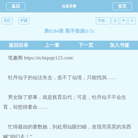
返回
仙道圣尊
首页
关灯
护眼
字体：
大
中
小
第0284章 黑手推崖(1/5)
返回目录
上一章
下一页
加入书签
笔趣阁 https://m.biquge123.com/
牡丹仙子的仙法失去，造不了仙境，只能找洞……
男女除了那事，就是抚育后代；可是，牡丹仙子不会生
育，却想得要命……
忙得最凶的要数她，到处用仙眼扫瞄，发现亮晃晃的东西
喊“咱们走！”