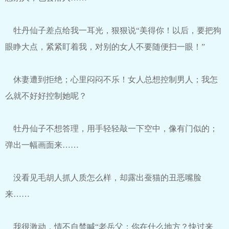
牡丹仙子差点给我一耳光，狠狠说“美得你！以后，要把狗
眼睁大点，紧紧盯着我，对别的女人不要随便扫一眼！”
休妻遭到拒绝；心里闷闷不乐！女人总想控制男人；我怎
么就不好好控制她呢？
牡丹仙子不想答理，用手轻轻敲一下空中，像有门似的；
弹出一幅画面来……
没看见毛胡人抓人质怎么样，却露出蚕猫的丑恶嘴脸
来……
我很激动，情不自禁喊“老岳父；你在什么地方？快过来