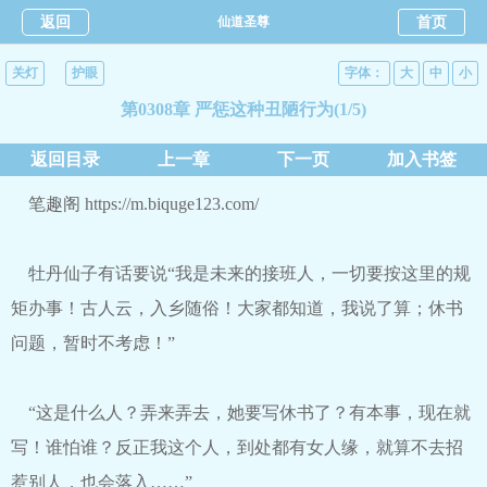
返回
仙道圣尊
首页
关灯
护眼
字体：
大
中
小
第0308章 严惩这种丑陋行为(1/5)
返回目录
上一章
下一页
加入书签
笔趣阁 https://m.biquge123.com/
牡丹仙子有话要说“我是未来的接班人，一切要按这里的规
矩办事！古人云，入乡随俗！大家都知道，我说了算；休书
问题，暂时不考虑！”
“这是什么人？弄来弄去，她要写休书了？有本事，现在就
写！谁怕谁？反正我这个人，到处都有女人缘，就算不去招
惹别人，也会落入……”