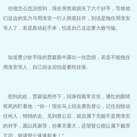
但他怎么也没想到，现在突然就损失了六个好手，导致他
们这边的实力与周淮安一行人彻底拉开，别说是拖住周淮安
等人了，若是真动起手来，怕是自己这边要大败亏输。
知道曹少钦手段的贾庭眼中露出一丝恐惧，若是不能拖住
周淮安等人，自己回去后怕是要吃挂落。
想到此处，贾庭猛然停下，回身指着常言笑，通红的眼睛
死死的盯着他：“你~！现在马上回去禀告督公，记住别惊动
任何人，悄悄的走。见到督公后，就说属下无能不是周淮安
的对手，愿以死谢罪，但事关重大，还望督公能让属下戴罪
立功，烦请督公速速前来！”