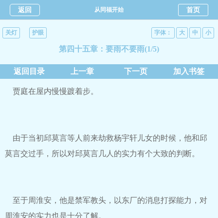
返回
从同福开始
首页
关灯
护眼
字体：
大
中
小
第四十五章：要雨不要雨(1/5)
返回目录
上一章
下一页
加入书签
贾庭在屋内慢慢踱着步。
由于当初邱莫言等人前来劫救杨宇轩儿女的时候，他和邱
莫言交过手，所以对邱莫言几人的实力有个大致的判断。
至于周淮安，他是禁军教头，以东厂的消息打探能力，对
周淮安的实力也是十分了解。