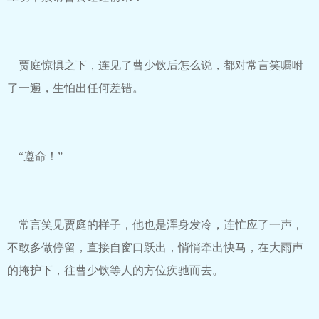
贾庭惊惧之下，连见了曹少钦后怎么说，都对常言笑嘱咐
了一遍，生怕出任何差错。
“遵命！”
常言笑见贾庭的样子，他也是浑身发冷，连忙应了一声，
不敢多做停留，直接自窗口跃出，悄悄牵出快马，在大雨声
的掩护下，往曹少钦等人的方位疾驰而去。