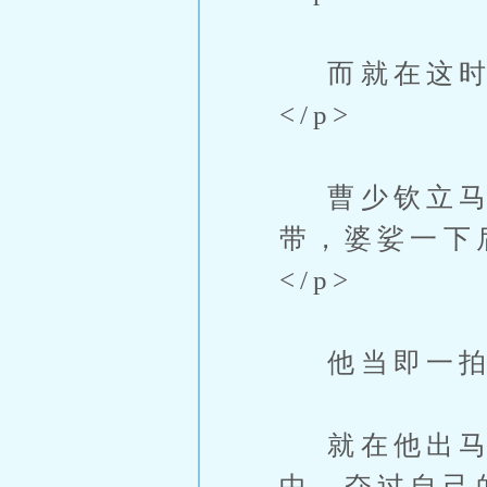
而就在这时，
</p>
曹少钦立马
带，婆娑一下
</p>
他当即一拍软
就在他出马
中，夺过自己