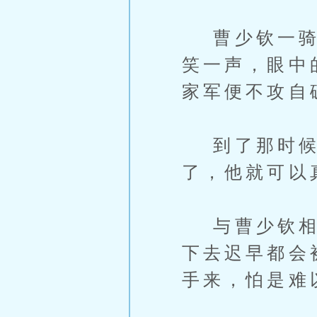
曹少钦一骑当
笑一声，眼中
家军便不攻自破
到了那时候
了，他就可以
与曹少钦相反
下去迟早都会
手来，怕是难以