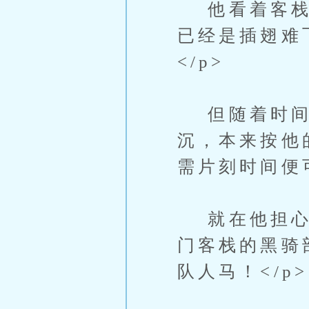
他看着客栈，
已经是插翅难
</p>
但随着时间过
沉，本来按他
需片刻时间便
就在他担心里
门客栈的黑骑
队人马！</p>