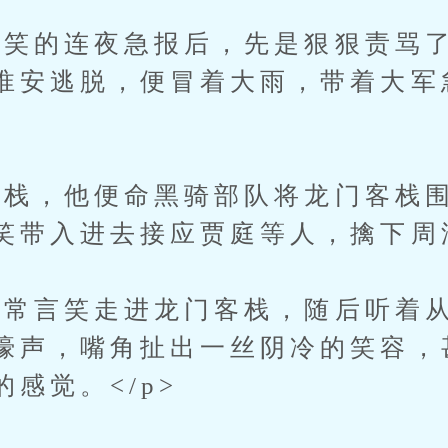
的连夜急报后，先是狠狠责骂了
淮安逃脱，便冒着大雨，带着大军
栈，他便命黑骑部队将龙门客栈围
笑带入进去接应贾庭等人，擒下周淮
言笑走进龙门客栈，随后听着从
嚎声，嘴角扯出一丝阴冷的笑容，
感觉。</p>