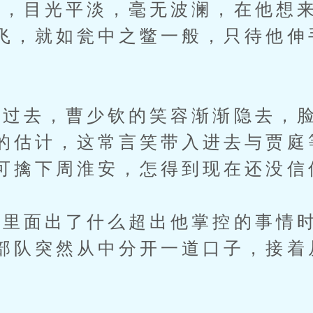
目光平淡，毫无波澜，在他想来
飞，就如瓮中之鳖一般，只待他伸
去，曹少钦的笑容渐渐隐去，脸
的估计，这常言笑带入进去与贾庭
可擒下周淮安，怎得到现在还没信传
面出了什么超出他掌控的事情时
部队突然从中分开一道口子，接着