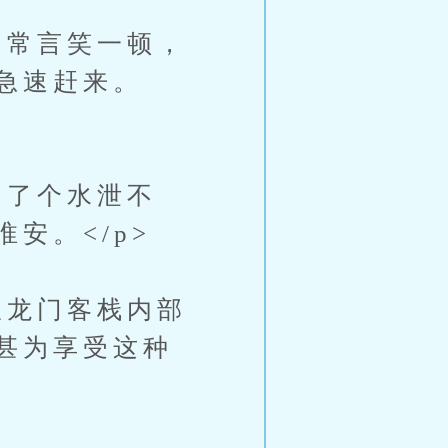
常言笑一顿，
急速赶来。
了个水泄不
安。</p>
龙门客栈内部
甚为享受这种