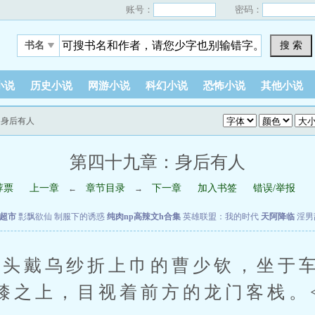
账号：
密码：
搜 索
书名
小说
历史小说
网游小说
科幻小说
恐怖小说
其他小说
：身后有人
第四十九章：身后有人
荐票
上一章
章节目录
下一章
加入书签
错误/举报
←
→
超市
彯飘欲仙
制服下的诱惑
纯肉np高辣文h合集
英雄联盟：我的时代
天阿降临
淫男
戴乌纱折上巾的曹少钦，坐于车
膝之上，目视着前方的龙门客栈。<