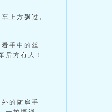
车上方飘过。
看手中的丝
军后方有人！
外的随扈手
，一拉缰绳，