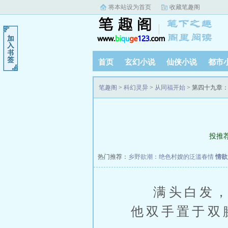
将本站设为首页
收藏笔趣阁
首页
玄幻小说
仙侠小说
都市
笔趣阁
>
科幻灵异
>
从同福开始
> 第四十九章
投推
热门推荐：
乡野欲潮：绝色村嫂的泛滥春情
情欲
满头白发，头
他双手置于双