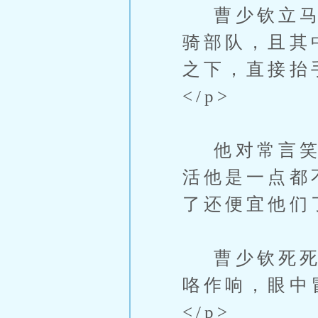
曹少钦立马凝
骑部队，且其
之下，直接抬
</p>
他对常言笑、
活他是一点都
了还便宜他们了
曹少钦死死盯
咯作响，眼中
</p>