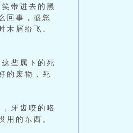
笑带进去的黑
么回事，盛怒
时木屑纷飞。
这些属下的死
好的废物，死
，牙齿咬的咯
没用的东西。