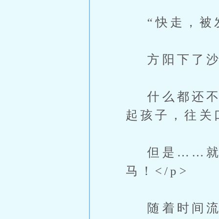
“快走，被发
方阳下了沙丘
什么都还不知
起孩子，往关口
但是……就
马！</p>
随着时间流逝