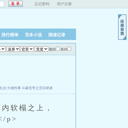
忘记密码
用户注册
排行榜单
完本小说
阅读记录
翻页
夜间
乱女/大雄性事
斗破苍穹之淫宗肆虐
内软榻之上，
/p>