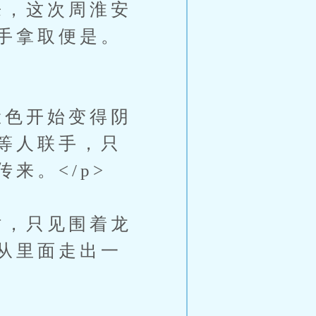
，这次周淮安
手拿取便是。
色开始变得阴
等人联手，只
来。</p>
，只见围着龙
从里面走出一