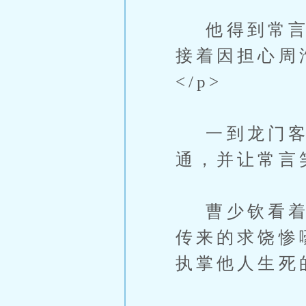
他得到常言笑
接着因担心周
</p>
一到龙门客
通，并让常言
曹少钦看着常
传来的求饶惨
执掌他人生死的