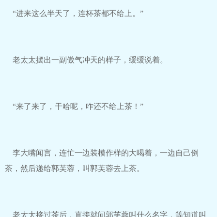
“进来这么半天了，连杯茶都不给上。”
老太太摆出一副傲气冲天的样子，缓缓说着。
“来了来了，干哈呢，咋还不给上茶！”
李大嘴闻言，连忙一边装模作样的大喝着，一边自己倒
茶，然后递给郭芙蓉，叫郭芙蓉去上茶。
老太太接过茶后，直接就问郭芙蓉叫什么名字，等知道叫