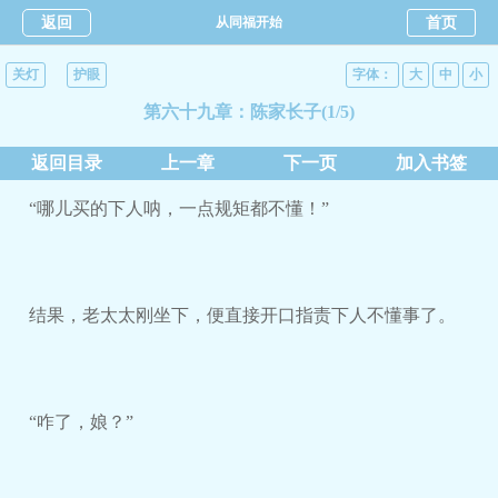
返回
从同福开始
首页
关灯
护眼
字体：
大
中
小
第六十九章：陈家长子(1/5)
返回目录
上一章
下一页
加入书签
“哪儿买的下人呐，一点规矩都不懂！”
结果，老太太刚坐下，便直接开口指责下人不懂事了。
“咋了，娘？”