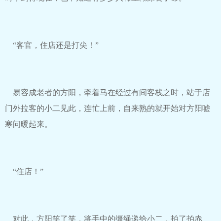
“客官，住店还是打尖！”
易容成老者的方阳，牵着马在经过有间客栈之时，站于店
门外拉客的小二见此，连忙上前，自来熟的就开始对方阳嘘
寒问暖起来。
“住店！”
对此，方阳笑了笑，将手中的缰绳递给小二，拍了拍赤