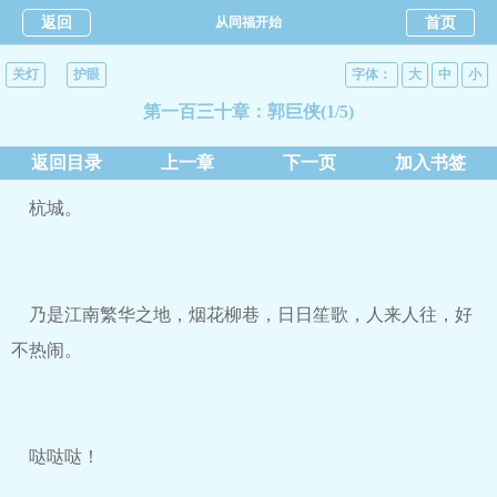
返回
从同福开始
首页
关灯
护眼
字体：
大
中
小
第一百三十章：郭巨侠(1/5)
返回目录
上一章
下一页
加入书签
杭城。
乃是江南繁华之地，烟花柳巷，日日笙歌，人来人往，好
不热闹。
哒哒哒！