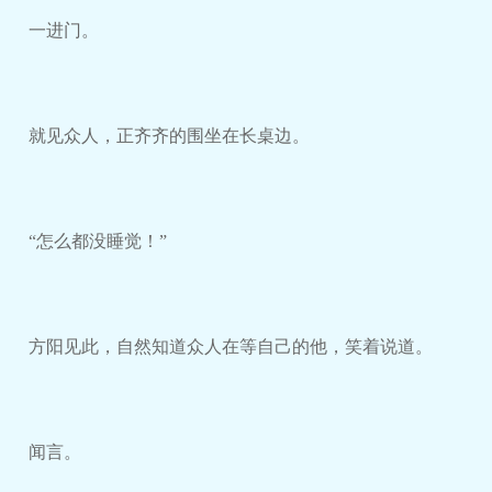
一进门。
就见众人，正齐齐的围坐在长桌边。
“怎么都没睡觉！”
方阳见此，自然知道众人在等自己的他，笑着说道。
闻言。