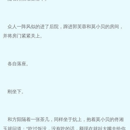
众人一阵风似的进了后院，蹿进郭芙蓉和莫小贝的房间，
并将房门紧紧关上。
各自落座。
刚坐下。
和方阳隔着一张茶几，同样坐于炕上，抱着莫小贝的佟湘
玉就问道：“吃过饭没，没有吃的话，额现在就叫大嘴去给你