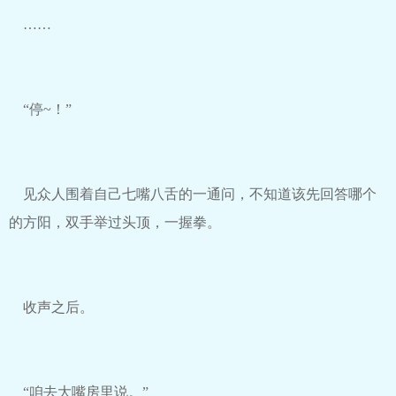
……
“停~！”
见众人围着自己七嘴八舌的一通问，不知道该先回答哪个
的方阳，双手举过头顶，一握拳。
收声之后。
“咱去大嘴房里说。”