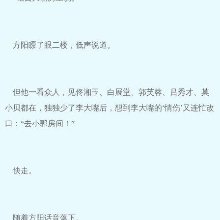
方阳瞟了眼二楼，低声说道。
但他一看众人，见佟湘玉、白展堂、郭芙蓉、吕秀才、莫
小贝都在，独独少了李大嘴后，想到李大嘴的‘情伤’又连忙改
口：“去小郭房间！”
快走。
随着方阳话音落下。