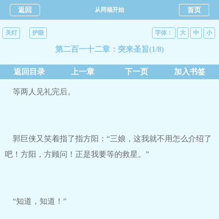
返回
从同福开始
首页
关灯
护眼
字体：
大
中
小
第二百一十二章：突来圣旨(1/8)
返回目录
上一章
下一页
加入书签
等两人见礼完后。
郭巨侠又笑着指了指方阳：“三娘，这我就不用怎么介绍了
吧！方阳，方顾问！正是我要等的救星。”
“知道，知道！”