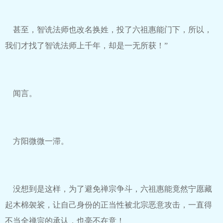
甚至，智诜法师也改名换姓，投了六祖惠能门下，所以，
我们才找了智诜法师上千年，却是一无所获！”
闻言。
方阳微微一滞。
没想到是这样，为了避免禅宗争斗，六祖惠能竟然宁愿藏
起木棉袈裟，让自己身份的正当性被北宗恶意攻击，一直得
不当全禅宗的承认，也毫不在意！