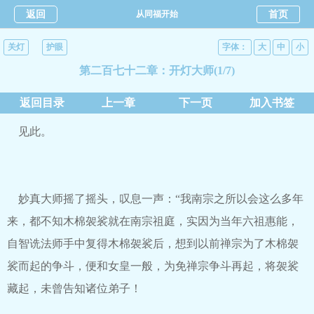
返回
从同福开始
首页
关灯
护眼
字体：
大
中
小
第二百七十二章：开灯大师(1/7)
返回目录
上一章
下一页
加入书签
见此。
妙真大师摇了摇头，叹息一声：“我南宗之所以会这么多年
来，都不知木棉袈裟就在南宗祖庭，实因为当年六祖惠能，
自智诜法师手中复得木棉袈裟后，想到以前禅宗为了木棉袈
裟而起的争斗，便和女皇一般，为免禅宗争斗再起，将袈裟
藏起，未曾告知诸位弟子！