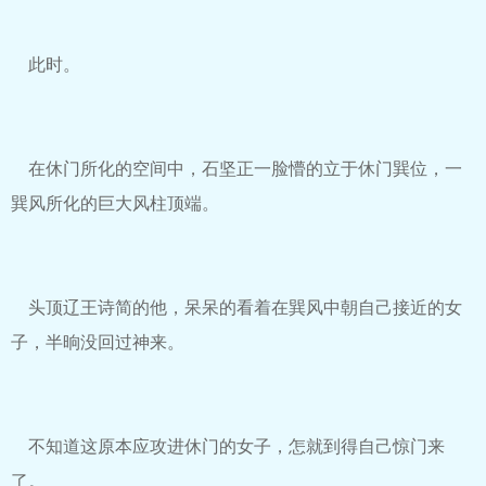
此时。
在休门所化的空间中，石坚正一脸懵的立于休门巽位，一
巽风所化的巨大风柱顶端。
头顶辽王诗简的他，呆呆的看着在巽风中朝自己接近的女
子，半晌没回过神来。
不知道这原本应攻进休门的女子，怎就到得自己惊门来
了。