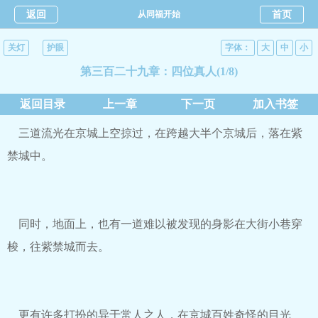
返回
从同福开始
首页
关灯
护眼
字体：
大
中
小
第三百二十九章：四位真人(1/8)
返回目录
上一章
下一页
加入书签
三道流光在京城上空掠过，在跨越大半个京城后，落在紫
禁城中。
同时，地面上，也有一道难以被发现的身影在大街小巷穿
梭，往紫禁城而去。
更有许多打扮的异于常人之人，在京城百姓奇怪的目光