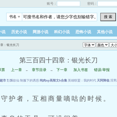
账号：
密码：
搜 索
书名
小说
历史小说
网游小说
科幻小说
恐怖小说
其他小说
四章：银光长刀
第三百四十四章：银光长刀
荐票
上一章
章节目录
下一章
加入书签
错误/举报
←
→
超市
彯飘欲仙
制服下的诱惑
纯肉np高辣文h合集
英雄联盟：我的时代
天阿降临
淫男
守护者，互相商量嘀咕的时候。