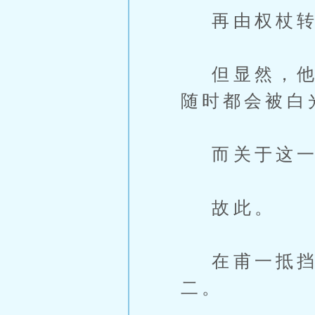
再由权杖转
但显然，他们
随时都会被白
而关于这一
故此。
在甫一抵挡
二。