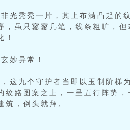
光秃秃一片，其上布满凸起的纹
序，虽只寥寥几笔，线条粗旷，但
化！
玄妙异常！
这九个守护者当即以玉制阶梯为
的纹路图案之上，一呈五行阵势，
建筑，倒头就拜。
！