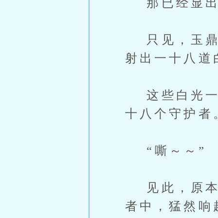
那已经显出
只见，玉鼎轻
射出一十八道
这些白光一出
十八个守护者
“嘶～～”
见此，原本只
者中，猛然响