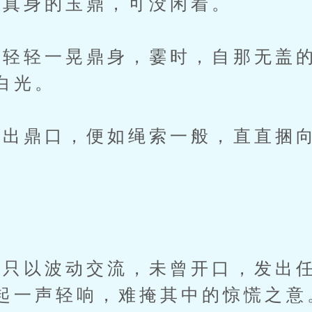
真身的玉鼎，可没闲着。
轻一晃鼎身，霎时，自那无盖的
白光。
鼎口，便如绳索一般，直直捆向
。
以波动交流，未曾开口，发出任
起一声轻响，难掩其中的惊慌之意