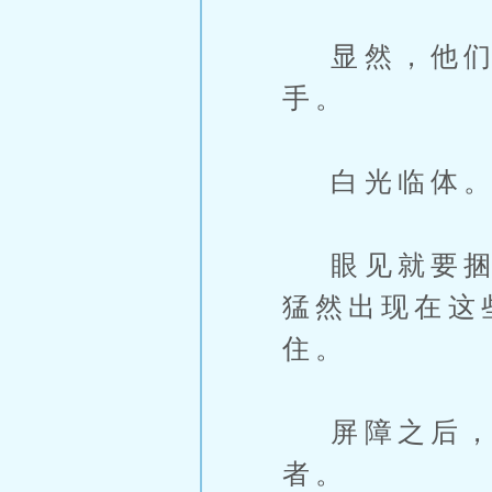
显然，他们
手。
白光临体
眼见就要捆住
猛然出现在这
住。
屏障之后，是
者。