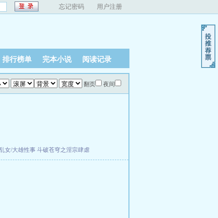
忘记密码
用户注册
排行榜单
完本小说
阅读记录
翻页
夜间
乱女/大雄性事
斗破苍穹之淫宗肆虐