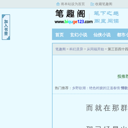
将本站设为首页
收藏笔趣阁
首页
玄幻小说
仙侠小说
都市
笔趣阁
>
科幻灵异
>
从同福开始
> 第三百四十
投推
热门推荐：
乡野欲潮：绝色村嫂的泛滥春情
情欲
而就在那群