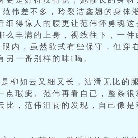
的范伟差不多，玲裂洁鑫翘的身体
纤细得惊人的腰更让范伟怀勇魂这
那么丰满的上身，视线往下，一件
的眼内，虽然欲式有些保守，但穿
有另一番别样的味i喝。
柳如云又细又长，沽滑无比的腿
一点瑕疵。范伟再看自已，整条很
云比，范伟沮丧的发现，自己像是