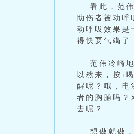
看此，范伟心
助伤者被动呼
动呼吸效果是
得快要气竭了
范伟冷崎地思
以然来，按i
醒呢？哦，电
者的胸脯吗？
去呢？
想做就做，范