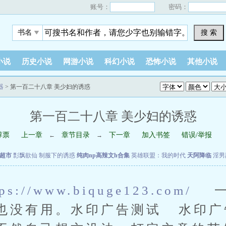
账号：
密码：
搜 索
书名
小说
历史小说
网游小说
科幻小说
恐怖小说
其他小说
器
> 第一百二十八章 美少妇的诱惑
第一百二十八章 美少妇的诱惑
荐票
上一章
章节目录
下一章
加入书签
错误/举报
←
→
超市
彯飘欲仙
制服下的诱惑
纯肉np高辣文h合集
英雄联盟：我的时代
天阿降临
淫男
tps://www.biquge123.com/
也没有用。水印广告测试 水印广