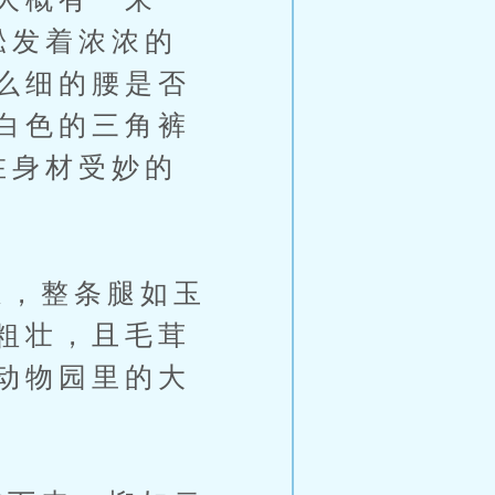
淞发着浓浓的
么细的腰是否
白色的三角裤
在身材受妙的
，整条腿如玉
粗壮，且毛茸
动物园里的大