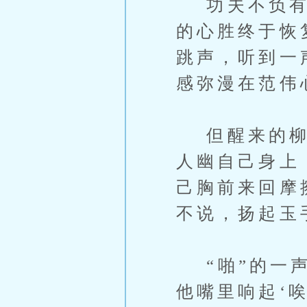
功夫不负有心
的心胜终于恢
跳声，听到一
感弥漫在范伟
但醒来的柳如
人幽自己身上
己胸前来回摩
不说，扬起玉
“啪”的一声
他嘴里响起‘