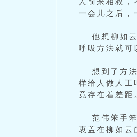
人前来相救，
一会儿之后，
他想柳如云只
呼吸方法就可
想到了方法，
样给人做人工
竟存在着差距
范伟笨手笨嘴
衷盖在柳如云