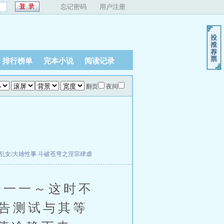
忘记密码
用户注册
排行榜单
完本小说
阅读记录
翻页
夜间
乱女/大雄性事
斗破苍穹之淫宗肆虐
一一一～这时不
告测试与其等