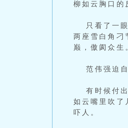
柳如云胸口的
只看了一眼，
两座雪白角刁
巅，傲阂众生
范伟强迫自己
有时候付出不
如云嘴里吹了
吓人。