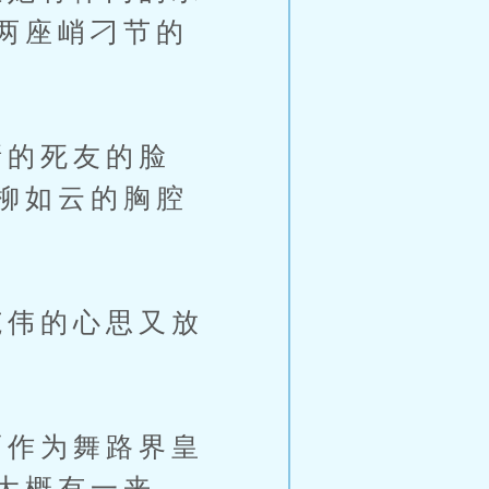
两座峭刁节的
的死友的脸
柳如云的胸腔
伟的心思又放
作为舞路界皇
大概有一来