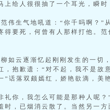
马上给人很很抽了一个耳光，瞬时
伟生气地吼道：“你千吗啊？”
疼得要死，何曾有人那样打他。范
如云逐渐忆起刚刚发生的一切，
红，抱歉遗：“对不起，我不是故
一”话落双颇嫣红，娇艳欲滴，美
礼你，我怎么可能是那种人呢？
羞时，已烟消云散了。当然另一方