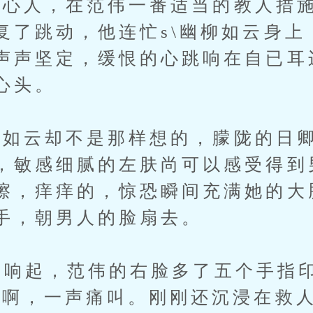
人，在范伟一番适当的教人措施
复了跳动，他连忙s\幽柳如云身上
声声坚定，缓恨的心跳响在自已耳
心头。
云却不是那样想的，朦陇的日卿
，敏感细腻的左肤尚可以感受得到
擦，痒痒的，惊恐瞬间充满她的大
手，朝男人的脸扇去。
响起，范伟的右脸多了五个手指
唉啊，一声痛叫。刚刚还沉浸在救